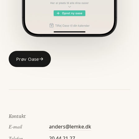
Prøv Oase
Kontakt
E-mail
anders@lemke.dk
Telefon
20 44 21 27